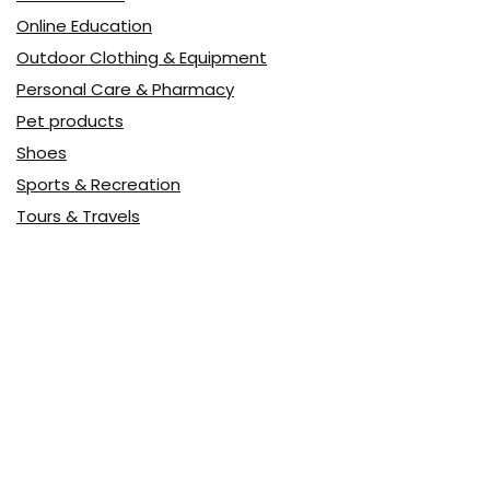
Online Education
Outdoor Clothing & Equipment
Personal Care & Pharmacy
Pet products
Shoes
Sports & Recreation
Tours & Travels
Toys
Watches & Jewelry
Авто
Авто, мото
Акция
Аптека
Бытовая техника
Всё для дома