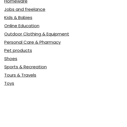
Homeware
Jobs and freelance
Kids & Babies
Online Education
Outdoor Clothing & Equipment
Personal Care & Pharmacy
Pet products
Shoes
Sports & Recreation
Tours & Travels
Toys
Watches & Jewelry
Авто
Авто, мото
Акция
Аптека