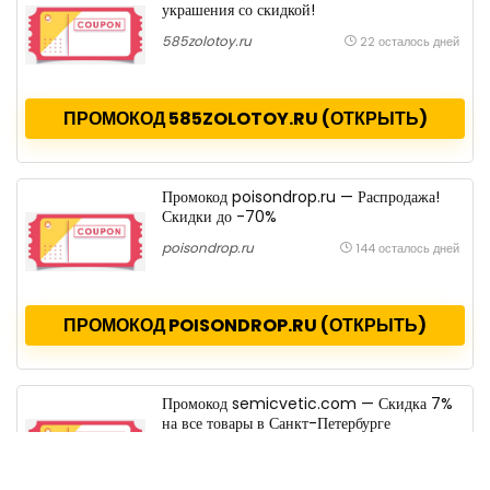
украшения со скидкой!
585zolotoy.ru
22 осталось дней
ПРОМОКОД 585ZOLOTOY.RU (ОТКРЫТЬ)
Промокод poisondrop.ru — Распродажа!
Скидки до -70%
poisondrop.ru
144 осталось дней
ПРОМОКОД POISONDROP.RU (ОТКРЫТЬ)
Промокод semicvetic.com — Скидка 7%
на все товары в Санкт-Петербурге
semicvetic.com
144 осталось дней