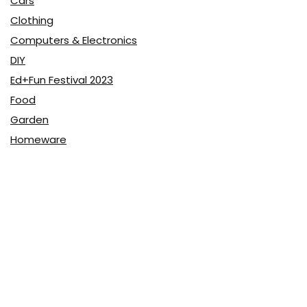
Cars
Clothing
Computers & Electronics
DIY
Ed+Fun Festival 2023
Food
Garden
Homeware
Jobs and freelance
Kids & Babies
Online Education
Outdoor Clothing & Equipment
Personal Care & Pharmacy
Pet products
Shoes
Sports & Recreation