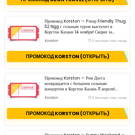
Промокод Korston — Рэпер Friendly Thug
52 Ngg с сольным туром выступит в
Корстон Казани 14 ноября! Скорее за
билетами!. Скидка .
Korston
5 месяцев тому назад
ПРОМОКОД KORSTON (ОТКРЫТЬ)
Промокод Korston — Рем Дигга
возвращается с большим сольным
концертом в Корстон Казань 11 апреля!
Скорее за билетами!. Скидка .
Korston
5 месяцев тому назад
ПРОМОКОД KORSTON (ОТКРЫТЬ)