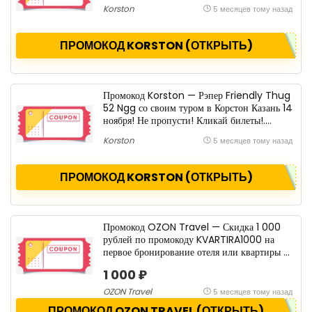
билетами!. Скидка .
Korston
5 месяцев тому назад
ПРОМОКОД KORSTON (ОТКРЫТЬ)
Промокод Korston — Рэпер Friendly Thug
52 Ngg со своим туром в Корстон Казань 14
ноября! Не пропусти! Кликай билеты!.
Скидка .
Korston
5 месяцев тому назад
ПРОМОКОД KORSTON (ОТКРЫТЬ)
Промокод OZON Travel — Скидка 1 000
рублей по промокоду KVARTIRA1000 на
первое бронирование отеля или квартиры от
15 000 р.. Скидка 1 000 ₽.
1 000 ₽
OZON Travel
5 месяцев тому назад
ПРОМОКОД OZON TRAVEL (ОТКРЫТЬ)