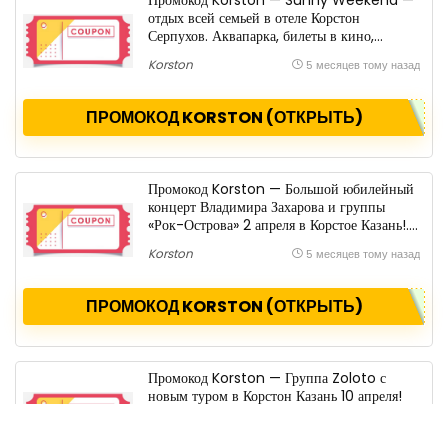
Промокод Korston — Sunny Weekend —
отдых всей семьей в отеле Корстон
Серпухов. Аквапарка, билеты в кино,
завтраки и др.. Скидка .
Korston
5 месяцев тому назад
ПРОМОКОД KORSTON (ОТКРЫТЬ)
Промокод Korston — Большой юбилейный
концерт Владимира Захарова и группы
«Рок-Острова» 2 апреля в Корстое Казань!.
Скидка .
Korston
5 месяцев тому назад
ПРОМОКОД KORSTON (ОТКРЫТЬ)
Промокод Korston — Группа Zoloto с
новым туром в Корстон Казань 10 апреля!
Билеты уже в продаже!. Скидка .
Korston
5 месяцев тому назад