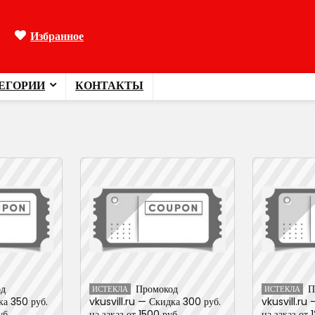
Избранное
ЕГОРИИ
КОНТАКТЫ
од
Промокод
П
ИСТЕКЛА
ИСТЕКЛА
ка 350 руб.
vkusvill.ru — Скидка 300 руб.
vkusvill.ru
б..
на заказ от 1500 руб..
на заказ от 