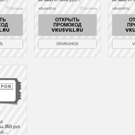
6-06-30
Действует до 2026-06-30
Действует 
vkusvill.ru
vkusvill.ru
Истекла
Истекла
ТЬ
ОТКРЫТЬ
О
КОД
ПРОМОКОД
ПР
L.RU
VKUSVILL.RU
VKU
1L
30V6CHCE
V
од
ка 350 руб.
б..