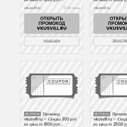
Действует до 2026-06-30
Действует до 202
vkusvill.ru
vkusvill.ru
Истекла
ОТКРЫТЬ
ОТКРЫ
ПРОМОКОД
ПРОМО
VKUSVILL.RU
VKUSVIL
VSADJEH
35VS76
Промокод
Промок
ИСТЕКЛА
ИСТЕКЛА
vkusvill.ru — Скидка 300 руб.
vkusvill.ru — Скид
на заказ от 1500 руб..
на заказ от 2500 ру