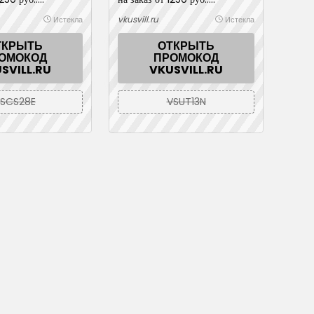
до 2026-06-30
Действует до 2026-06-30
vkusvill.ru
Истекла
Истекла
ТКРЫТЬ
ОТКРЫТЬ
ОМОКОД
ПРОМОКОД
SVILL.RU
VKUSVILL.RU
SCS28E
VSUT13N