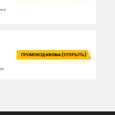
ли и
о
ПРОМОКОД KRONA (ОТКРЫТЬ)
лую