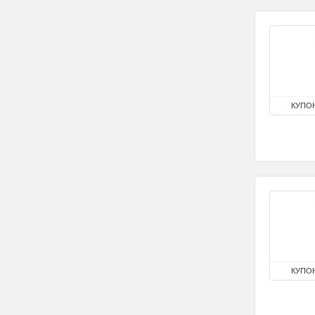
КУПО
КУПО