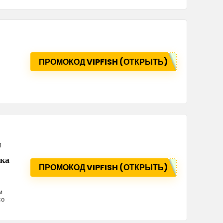
ПРОМОКОД VIPFISH (ОТКРЫТЬ)
и
дка
ПРОМОКОД VIPFISH (ОТКРЫТЬ)
м
со