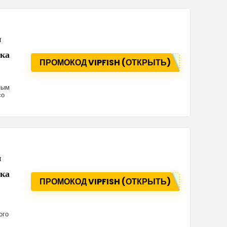
и
дка
ПРОМОКОД VIPFISH (ОТКРЫТЬ)
ным
со
и
дка
ПРОМОКОД VIPFISH (ОТКРЫТЬ)
ого