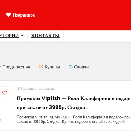
Избранное
ЕГОРИИ
КОНТАКТЫ
Предложения
Купоны
Скидки
5 месяцев тому назад
Промокод Vipfish — Ролл Калифорния в подар
при заказе от 3999р. Скидка .
Промокод Vipfish: ADMSTART - Ролл Калифорния в подарок при
Н
заказе от 3999р. Скидка . Купить недорого онлайн со скидкой.