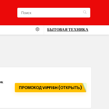
БЫТОВАЯ ТЕХНИКА
ок
ПРОМОКОД VIPFISH (ОТКРЫТЬ)