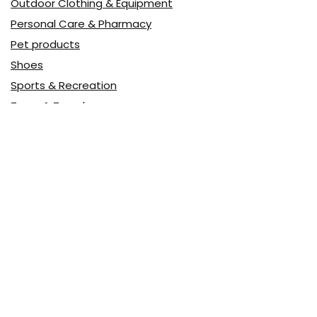
Outdoor Clothing & Equipment
Personal Care & Pharmacy
Pet products
Shoes
Sports & Recreation
Tours & Travels
Toys
Watches & Jewelry
Авто
Авто, мото
Акция
Аптека
Бытовая техника
Всё для дома
Доставка еды
Досуг и развлечения