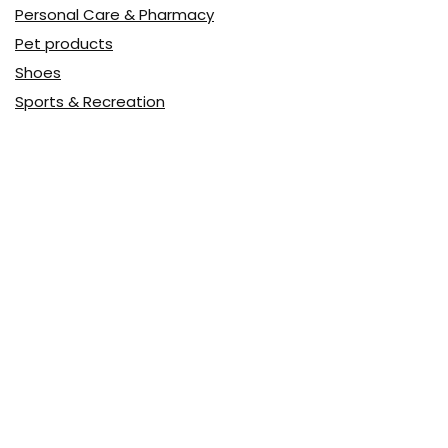
Personal Care & Pharmacy
Pet products
Shoes
Sports & Recreation
Tours & Travels
Toys
Watches & Jewelry
Авто
Авто, мото
Акция
Аптека
Бытовая техника
Всё для дома
Доставка еды
Досуг и развлечения