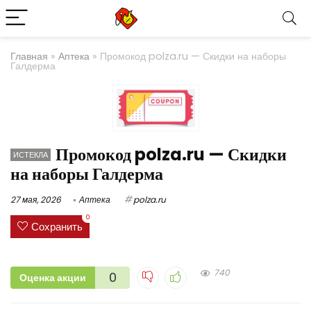
Главная
»
Аптека
»
Промокод polza.ru — Скидки на наборы
Галдерма
Промокод polza.ru — Скидки
ИСТЕКЛА
на наборы Галдерма
27 мая, 2026
Аптека
polza.ru
0
Сохранить
740
0
Оценка акции