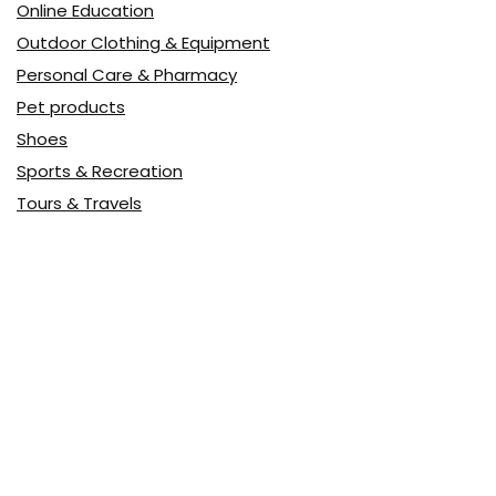
Online Education
Outdoor Clothing & Equipment
Personal Care & Pharmacy
Pet products
Shoes
Sports & Recreation
Tours & Travels
Toys
Watches & Jewelry
Авто
Авто, мото
Акция
Аптека
Бытовая техника
Всё для дома
Доставка еды