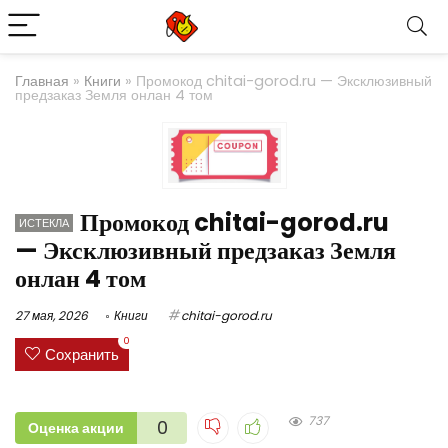
Главная
»
Книги
»
Промокод chitai-gorod.ru — Эксклюзивный
предзаказ Земля онлан 4 том
Промокод chitai-gorod.ru
ИСТЕКЛА
— Эксклюзивный предзаказ Земля
онлан 4 том
27 мая, 2026
Книги
chitai-gorod.ru
0
Сохранить
737
0
Оценка акции