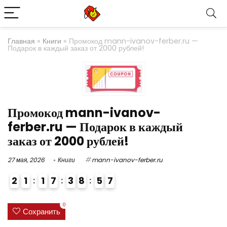
Главная
»
Книги
»
Промокод mann-ivanov-ferber.ru —
Подарок в каждый заказ от 2000 рублей!
Промокод mann-ivanov-
ferber.ru — Подарок в каждый
заказ от 2000 рублей!
27 мая, 2026
Книги
mann-ivanov-ferber.ru
2
1
1
7
3
8
5
6
7
0
Сохранить