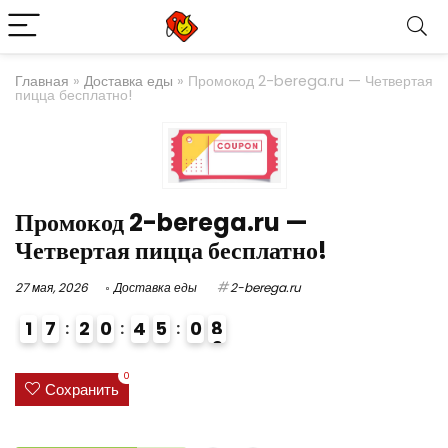
Главная
»
Доставка еды
»
Промокод 2-berega.ru — Четвертая
пицца бесплатно!
Промокод 2-berega.ru —
Четвертая пицца бесплатно!
27 мая, 2026
Доставка еды
2-berega.ru
1
7
2
0
4
5
0
8
4
0
Сохранить