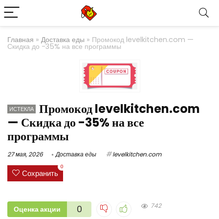
Главная
»
Доставка еды
»
Промокод levelkitchen.com —
Скидка до -35% на все программы
Промокод levelkitchen.com
ИСТЕКЛА
— Скидка до -35% на все
программы
27 мая, 2026
Доставка еды
levelkitchen.com
0
Сохранить
742
0
Оценка акции