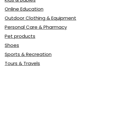
Online Education
Outdoor Clothing & Equipment
Personal Care & Pharmacy
Pet products
Shoes
Sports & Recreation
Tours & Travels
Toys
Watches & Jewelry
Авто
Авто, мото
Акция
Аптека
Бытовая техника
Всё для дома