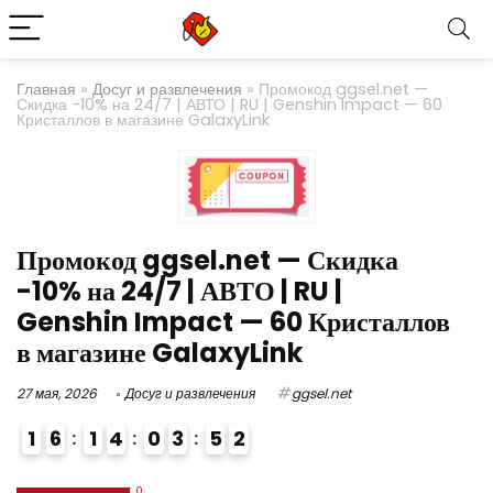
Главная
»
Досуг и развлечения
»
Промокод ggsel.net —
Скидка -10% на 24/7 | АВТО | RU | Genshin Impact — 60
Кристаллов в магазине GalaxyLink
Промокод ggsel.net — Скидка
-10% на 24/7 | АВТО | RU |
Genshin Impact — 60 Кристаллов
в магазине GalaxyLink
27 мая, 2026
Досуг и развлечения
ggsel.net
1
6
1
4
0
3
5
1
2
4
0