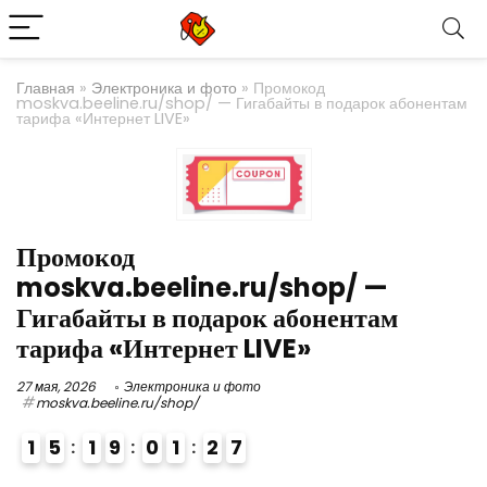
Главная
»
Электроника и фото
»
Промокод
moskva.beeline.ru/shop/ — Гигабайты в подарок абонентам
тарифа «Интернет LIVE»
Промокод
moskva.beeline.ru/shop/ —
Гигабайты в подарок абонентам
тарифа «Интернет LIVE»
27 мая, 2026
Электроника и фото
moskva.beeline.ru/shop/
1
5
1
9
0
1
2
6
7
4