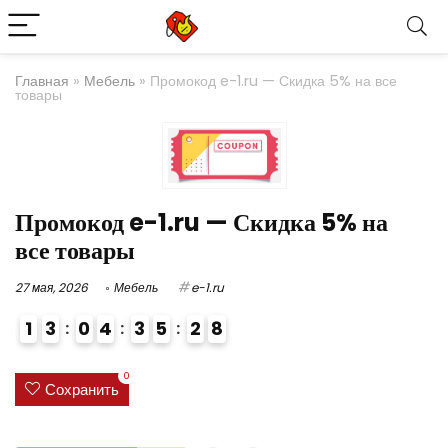
Главная
»
Мебель
»
Промокод e-1.ru — Скидка 5% на все
товары
Промокод e-1.ru — Скидка 5% на
все товары
27 мая, 2026
Мебель
e-1.ru
1
3
0
4
3
5
2
8
4
0
Сохранить