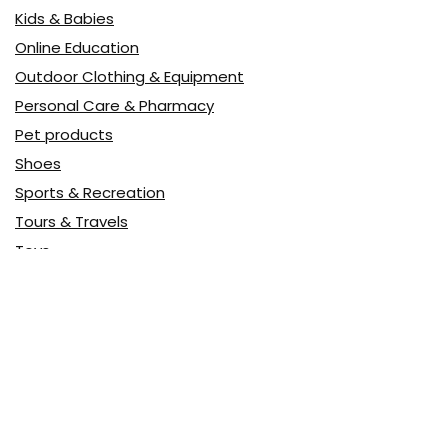
Kids & Babies
Online Education
Outdoor Clothing & Equipment
Personal Care & Pharmacy
Pet products
Shoes
Sports & Recreation
Tours & Travels
Toys
Watches & Jewelry
Авто
Авто, мото
Акция
Аптека
Бытовая техника