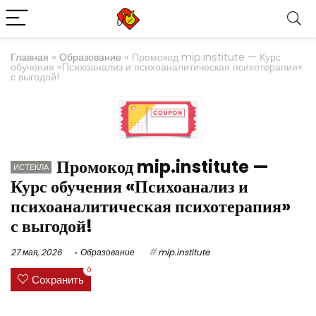
Главная
»
Образование
»
Промокод mip.institute — Курс
обучения «Психоанализ и психоаналитическая психотерапия»
с выгодой!
Промокод mip.institute —
ИСТЕКЛА
Курс обучения «Психоанализ и
психоаналитическая психотерапия»
с выгодой!
27 мая, 2026
Образование
mip.institute
0
Сохранить