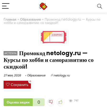
Главная
»
Образование
»
Промокод netology.ru — Курсы по
хобби и саморазвитию со скидкой!
Промокод netology.ru —
ИСТЕКЛА
Курсы по хобби и саморазвитию со
скидкой!
27 мая, 2026
Образование
netology.ru
0
Сохранить
741
0
Оценка акции