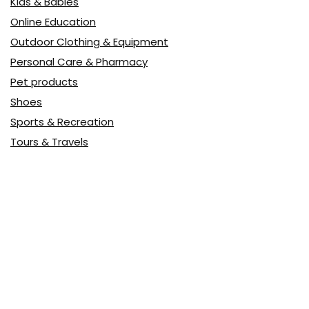
Kids & Babies
Online Education
Outdoor Clothing & Equipment
Personal Care & Pharmacy
Pet products
Shoes
Sports & Recreation
Tours & Travels
Toys
Watches & Jewelry
Авто
Авто, мото
Акция
Аптека
Бытовая техника
Всё для дома