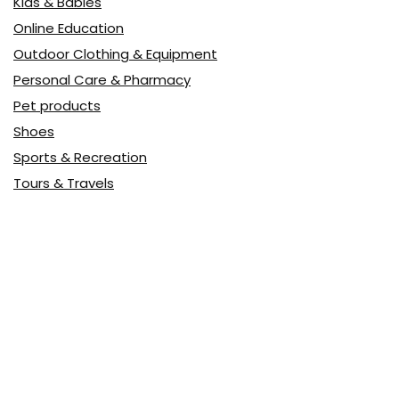
Kids & Babies
Online Education
Outdoor Clothing & Equipment
Personal Care & Pharmacy
Pet products
Shoes
Sports & Recreation
Tours & Travels
Toys
Watches & Jewelry
Авто
Авто, мото
Акция
Аптека
Бытовая техника
Всё для дома