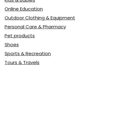
Online Education
Outdoor Clothing & Equipment
Personal Care & Pharmacy
Pet products
Shoes
Sports & Recreation
Tours & Travels
Toys
Watches & Jewelry
Авто
Авто, мото
Акция
Аптека
Бытовая техника
Всё для дома