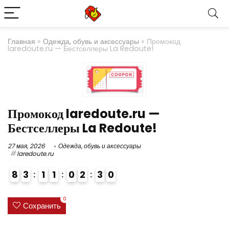
Главная
»
Одежда, обувь и аксессуары
»
Промокод
laredoute.ru — Бестселлеры La Redoute!
Промокод laredoute.ru —
Бестселлеры La Redoute!
27 мая, 2026
Одежда, обувь и аксессуары
laredoute.ru
8
3
1
1
0
2
3
0
0
Сохранить