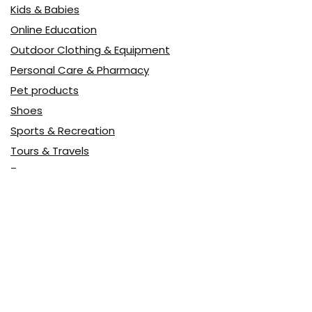
Kids & Babies
Online Education
Outdoor Clothing & Equipment
Personal Care & Pharmacy
Pet products
Shoes
Sports & Recreation
Tours & Travels
Toys
Watches & Jewelry
Авто
Авто, мото
Акция
Аптека
Бытовая техника