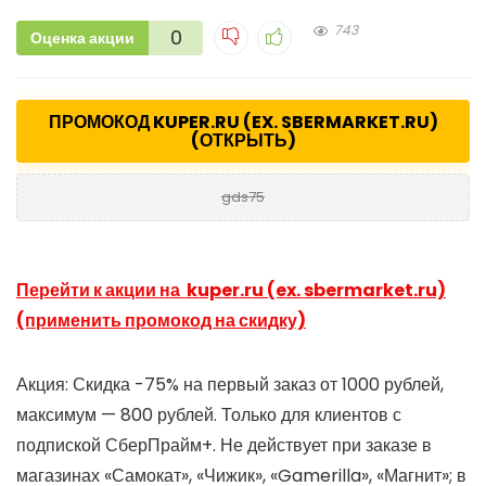
743
0
Оценка акции
ПРОМОКОД KUPER.RU (EX. SBERMARKET.RU)
(ОТКРЫТЬ)
gds75
Перейти к акции на kuper.ru (ex. sbermarket.ru)
(применить промокод на скидку)
Акция: Скидка -75% на первый заказ от 1000 рублей,
максимум — 800 рублей. Только для клиентов с
подпиской СберПрайм+. Не действует при заказе в
магазинах «Самокат», «Чижик», «Gamerilla», «Магнит»; в