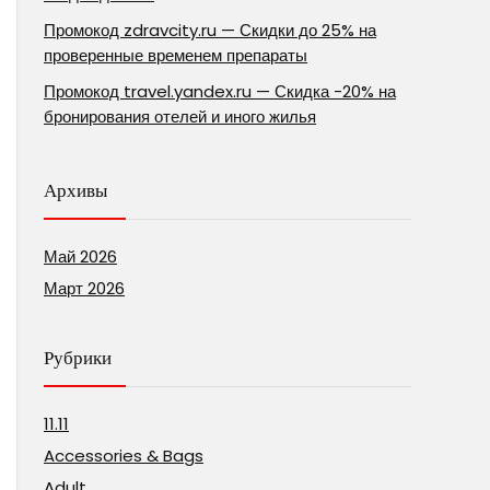
Промокод zdravcity.ru — Скидки до 25% на
проверенные временем препараты
Промокод travel.yandex.ru — Скидка -20% на
бронирования отелей и иного жилья
Архивы
Май 2026
Март 2026
Рубрики
11.11
Accessories & Bags
Adult