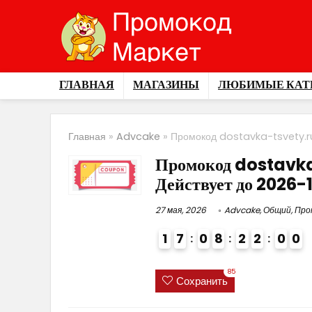
ГЛАВНАЯ
МАГАЗИНЫ
ЛЮБИМЫЕ КАТ
Главная
»
Advcake
»
Промокод dostavka-tsvety.ru 
Промокод dostavka-
Действует до 2026-
27 мая, 2026
Advcake
,
Общий
,
Про
1
7
0
8
2
1
5
9
2
0
0
4
85
Сохранить