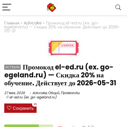
Главная
»
Advcake
»
Промокод el-ed.ru (ex. go-
egeland.ru) — Скидка 20% на обучение. Действует до 2026-
05-31
Промокод el-ed.ru (ex. go-
ИСТЕКЛА
egeland.ru) — Скидка 20% на
обучение. Действует до 2026-05-31
27 мая, 2026
Advcake
,
Общий
,
Промокоды
el-ed.ru (ex. go-egeland.ru)
85
Сохранить
570