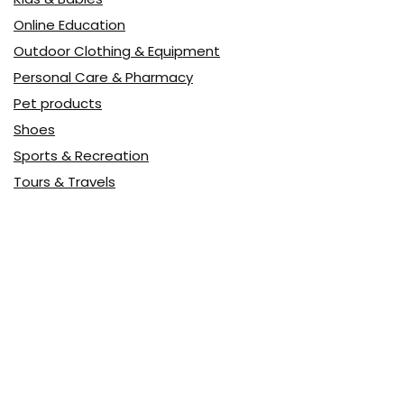
Online Education
Outdoor Clothing & Equipment
Personal Care & Pharmacy
Pet products
Shoes
Sports & Recreation
Tours & Travels
Toys
Watches & Jewelry
Авто
Авто, мото
Акция
Аптека
Бытовая техника
Всё для дома