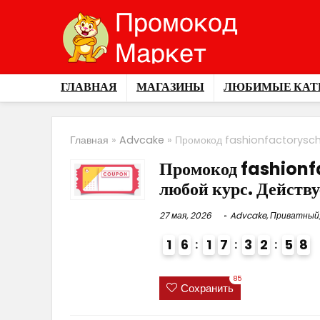
ГЛАВНАЯ
МАГАЗИНЫ
ЛЮБИМЫЕ КАТ
Главная
»
Advcake
»
Промокод fashionfactoryscho
Промокод fashion
любой курс. Действу
27 мая, 2026
Advcake
,
Приватный
1
6
1
7
3
2
5
7
8
4
85
Сохранить