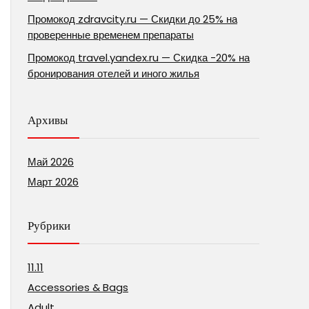
Промокод zdravcity.ru — Скидки до 25% на
проверенные временем препараты
Промокод travel.yandex.ru — Скидка -20% на
бронирования отелей и иного жилья
Архивы
Май 2026
Март 2026
Рубрики
11.11
Accessories & Bags
Adult