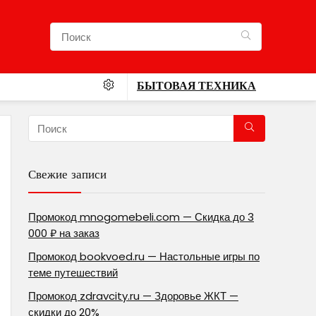
БЫТОВАЯ ТЕХНИКА
Свежие записи
Промокод mnogomebeli.com — Скидка до 3
000 ₽ на заказ
Промокод bookvoed.ru — Настольные игры по
теме путешествий
Промокод zdravcity.ru — Здоровье ЖКТ —
скидки до 20%