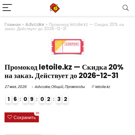
Главная
»
Advcake
»
Промокод letoile.kz — Скидка 20% на
заказ. Действует до 2026-12-31
Промокод letoile.kz — Скидка 20%
на заказ. Действует до 2026-12-31
27 мая, 2026
Advcake
,
Общий
,
Промокоды
letoile.kz
1
6
0
9
0
2
3
1
2
4
85
Сохранить