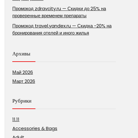
Промокод zdravcity.ru — Скидки до 25% на
проверенные временем препараты
Промокод travel.yandex.ru — Скидка -20% на
бронирования отелей и иного жилья
Архивы
Май 2026
Март 2026
Рубрики
11.11
Accessories & Bags
Adult