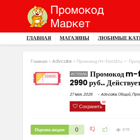
ГЛАВНАЯ
МАГАЗИНЫ
ЛЮБИМЫЕ КАТ
Главная
»
Advcake
»
Промокод m-food.ru — Прогр
Промокод m-
ИСТЕКЛА
2990 руб.. Действу
27 мая, 2026
Advcake
,
Общий
,
Про
85
Сохранить
0
Оценка акции
575