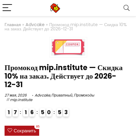
Главная
»
Advcake
»
Промокод mip.institute — Скидка 10%
на заказ. Действует до 2026-12-31
Промокод mip.institute — Скидка
10% на заказ. Действует до 2026-
12-31
27 мая, 2026
Advcake
,
Приватный
,
Промокоды
mip.institute
1
7
1
6
5
0
5
2
3
4
85
Сохранить