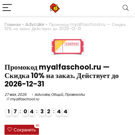
Главная
»
Advcake
»
Промокод myalfaschool.ru — Скидка
10% на заказ. Действует до 2026-12-31
Промокод myalfaschool.ru —
Скидка 10% на заказ. Действует до
2026-12-31
27 мая, 2026
Advcake
,
Общий
,
Промокоды
myalfaschool.ru
1
7
0
4
3
2
4
4
3
4
85
Сохранить