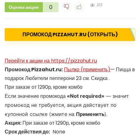
313
0
Оценка акции
ПРОМОКОД PIZZAHUT.RU (ОТКРЫТЬ)
Перейти к акции на https://pizzahut.ru
Промокод Pizzahut.ru:
Пылко (применить)
— Пицца в
подарок Любители пепперони 23 см. Скидка .
При заказе от 1290р, кроме комбо
Если значение промокода
«
Not required»
— значит
промокод не требуется, акция действует по
купонной ссылке (жмите на
Применить
).
Акция:
При заказе от 1290р, кроме комбо
Срок действия до:
None