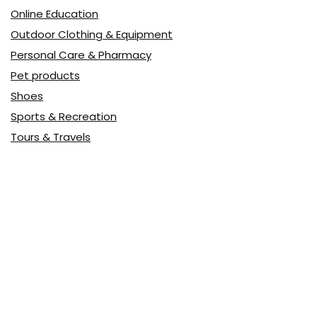
Online Education
Outdoor Clothing & Equipment
Personal Care & Pharmacy
Pet products
Shoes
Sports & Recreation
Tours & Travels
Toys
Watches & Jewelry
Авто
Авто, мото
Акция
Аптека
Бытовая техника
Всё для дома