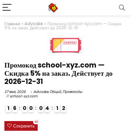
Главная
»
Advcake
»
Промокод school-xyz.com — ​Скидка
5% на заказ. Действует до 2026-12-31
Промокод school-xyz.com — ​
Скидка 5% на заказ. Действует до
2026-12-31
27 мая, 2026
Advcake
,
Общий
,
Промокоды
school-xyz.com
1
6
0
0
0
4
1
1
2
4
85
Сохранить