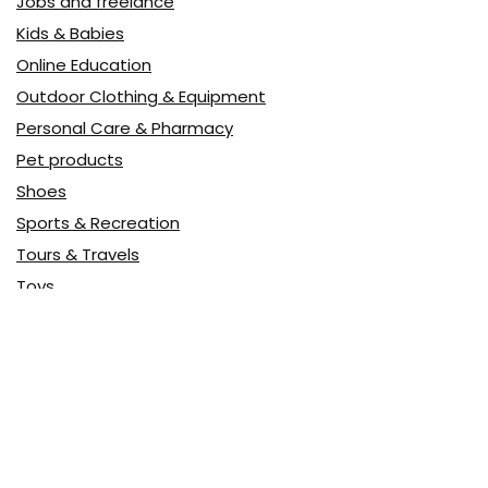
Jobs and freelance
Kids & Babies
Online Education
Outdoor Clothing & Equipment
Personal Care & Pharmacy
Pet products
Shoes
Sports & Recreation
Tours & Travels
Toys
Watches & Jewelry
Авто
Авто, мото
Акция
Аптека
Бытовая техника