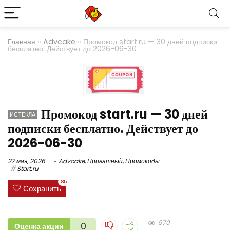
Главная
»
Advcake
»
Промокод start.ru — 30 дней подписки
бесплатно. Действует до 2026-06-30
Промокод start.ru — 30 дней
ИСТЕКЛА
подписки бесплатно. Действует до
2026-06-30
27 мая, 2026
Advcake
,
Приватный
,
Промокоды
Start.ru
85
Сохранить
570
0
Оценка акции