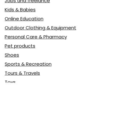
Jobs and freelance
Kids & Babies
Online Education
Outdoor Clothing & Equipment
Personal Care & Pharmacy
Pet products
Shoes
Sports & Recreation
Tours & Travels
Toys
Watches & Jewelry
Авто
Авто, мото
Акция
Аптека
Бытовая техника