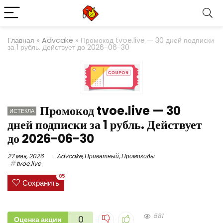
Главная
»
Advcake
»
Промокод tvoe.live — 30 дней подписки
за 1 рубль. Действует до 2026-06-30
Промокод tvoe.live — 30
ИСТЕКЛА
дней подписки за 1 рубль. Действует
до 2026-06-30
27 мая, 2026
Advcake
,
Приватный
,
Промокоды
tvoe.live
85
Сохранить
581
0
Оценка акции