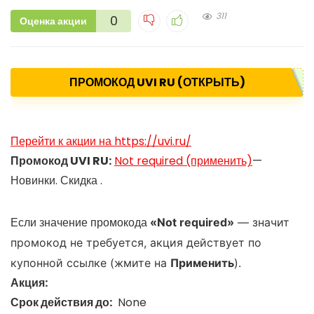
311
0
Оценка акции
ПРОМОКОД UVI RU (ОТКРЫТЬ)
Перейти к акции на https://uvi.ru/
Промокод UVI RU:
Not required (применить)
—
Новинки. Скидка .
Если значение промокода
«
Not required»
— значит
промокод не требуется, акция действует по
купонной ссылке (жмите на
Применить
).
Акция:
Срок действия до:
None