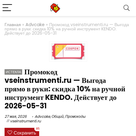
Главная
»
Advcake
»
Промокод vseinstrumenti.ru — Выгода
прямо в руки: скидка 10% на ручной инструмент KENDO.
Действует до 2026-05-31
Промокод
ИСТЕКЛА
vseinstrumenti.ru — Выгода
прямо в руки: скидка 10% на ручной
инструмент KENDO. Действует до
2026-05-31
27 мая, 2026
Advcake
,
Общий
,
Промокоды
vseinstrumenti.ru
85
Сохранить