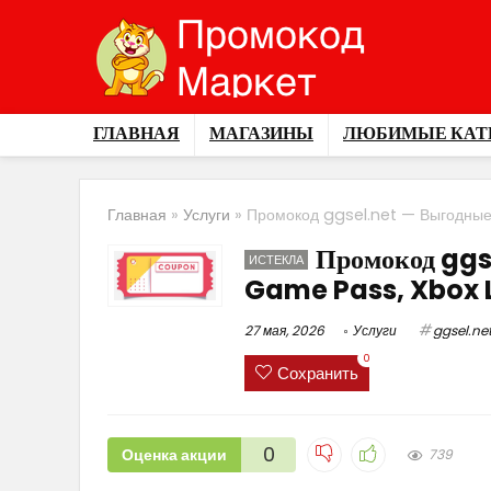
ГЛАВНАЯ
МАГАЗИНЫ
ЛЮБИМЫЕ КАТ
Главная
»
Услуги
»
Промокод ggsel.net — Выгодные
Промокод ggs
ИСТЕКЛА
Game Pass, Xbox L
27 мая, 2026
Услуги
ggsel.ne
0
Сохранить
0
Оценка акции
739