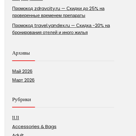
Промокод zdravcity.ru — Скидки до 25% на
проверенные временем препараты
Промокод travel.yandex.ru — Скидка -20% на
бронирования отелей и иного жилья
Архивы
Май 2026
Март 2026
Рубрики
11.11
Accessories & Bags
Adult