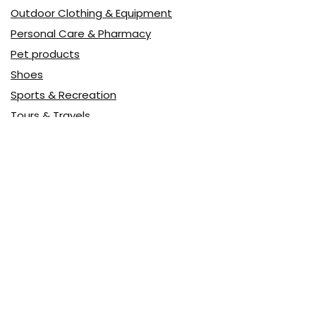
Outdoor Clothing & Equipment
Personal Care & Pharmacy
Pet products
Shoes
Sports & Recreation
Tours & Travels
Toys
Watches & Jewelry
Авто
Авто, мото
Акция
Аптека
Бытовая техника
Всё для дома
Доставка еды