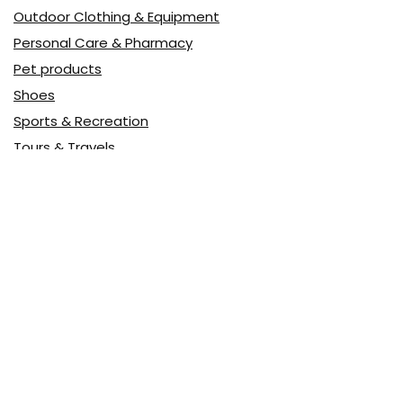
Outdoor Clothing & Equipment
Personal Care & Pharmacy
Pet products
Shoes
Sports & Recreation
Tours & Travels
Toys
Watches & Jewelry
Авто
Авто, мото
Акция
Аптека
Бытовая техника
Всё для дома
Доставка еды