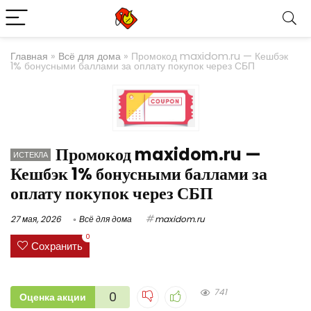
Главная
»
Всё для дома
»
Промокод maxidom.ru — Кешбэк
1% бонусными баллами за оплату покупок через СБП
Промокод maxidom.ru —
ИСТЕКЛА
Кешбэк 1% бонусными баллами за
оплату покупок через СБП
27 мая, 2026
Всё для дома
maxidom.ru
0
Сохранить
741
0
Оценка акции