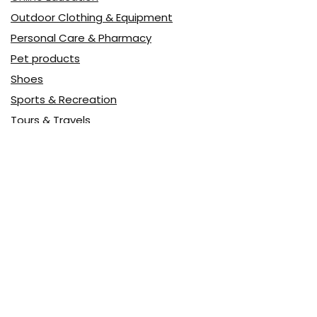
Outdoor Clothing & Equipment
Personal Care & Pharmacy
Pet products
Shoes
Sports & Recreation
Tours & Travels
Toys
Watches & Jewelry
Авто
Авто, мото
Акция
Аптека
Бытовая техника
Всё для дома
Доставка еды