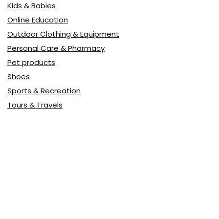
Kids & Babies
Online Education
Outdoor Clothing & Equipment
Personal Care & Pharmacy
Pet products
Shoes
Sports & Recreation
Tours & Travels
Toys
Watches & Jewelry
Авто
Авто, мото
Акция
Аптека
Бытовая техника
Всё для дома