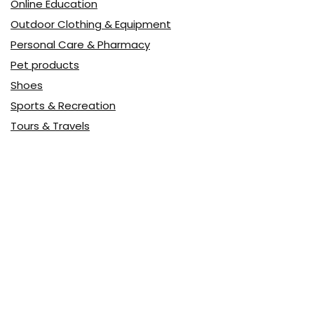
Online Education
Outdoor Clothing & Equipment
Personal Care & Pharmacy
Pet products
Shoes
Sports & Recreation
Tours & Travels
Toys
Watches & Jewelry
Авто
Авто, мото
Акция
Аптека
Бытовая техника
Всё для дома
Доставка еды