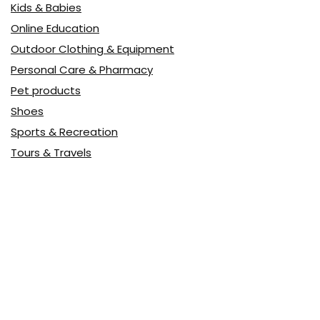
Kids & Babies
Online Education
Outdoor Clothing & Equipment
Personal Care & Pharmacy
Pet products
Shoes
Sports & Recreation
Tours & Travels
Toys
Watches & Jewelry
Авто
Авто, мото
Акция
Аптека
Бытовая техника
Всё для дома