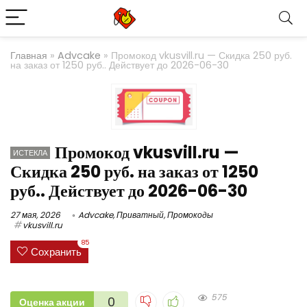
Главная
»
Advcake
»
Промокод vkusvill.ru — Скидка 250 руб.
на заказ от 1250 руб.. Действует до 2026-06-30
Промокод vkusvill.ru —
ИСТЕКЛА
Скидка 250 руб. на заказ от 1250
руб.. Действует до 2026-06-30
27 мая, 2026
Advcake
,
Приватный
,
Промокоды
vkusvill.ru
85
Сохранить
575
0
Оценка акции